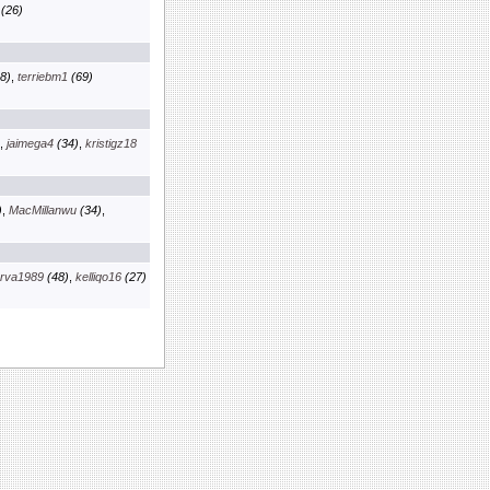
(26)
8)
,
terriebm1
(69)
,
jaimega4
(34)
,
kristigz18
)
,
MacMillanwu
(34)
,
rva1989
(48)
,
kelliqo16
(27)